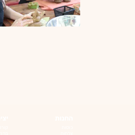
החנות
יצי
כוסות​
קורס
צלחות
מדריכי