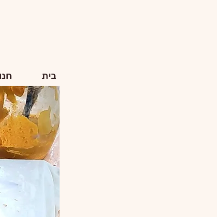
בית
חנו